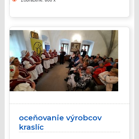
oceňovanie výrobcov
kraslíc