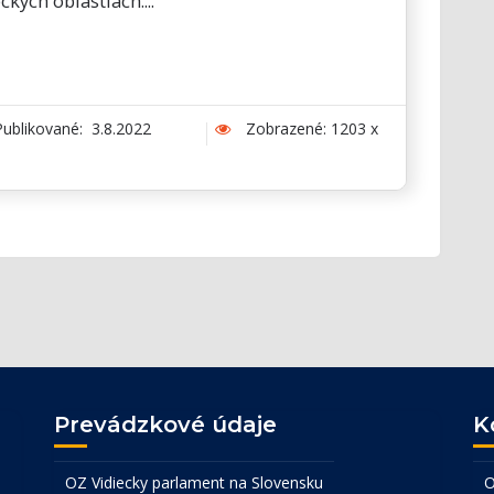
ckych oblastiach....
ublikované: 3.8.2022
Zobrazené: 1203 x
Prevádzkové údaje
K
OZ Vidiecky parlament na Slovensku
O