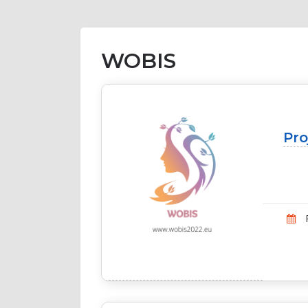
WOBIS
Pr
P