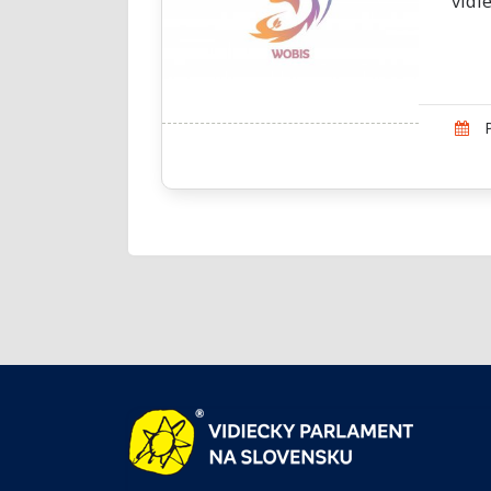
vidie
P