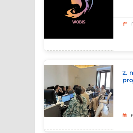
P
2. 
pr
P