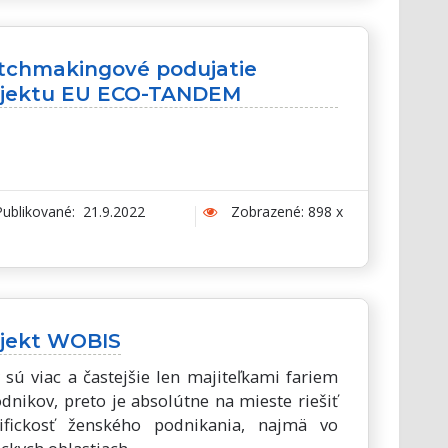
tchmakingové podujatie
ojektu EU ECO-TANDEM
ublikované: 21.9.2022
Zobrazené: 898 x
ojekt WOBIS
 sú viac a častejšie len majiteľkami fariem
odnikov, preto je absolútne na mieste riešiť
ifickosť ženského podnikania, najmä vo