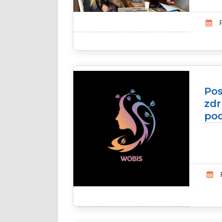
P
Pos
zdr
pod
P