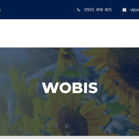
0905 498 405
vipa
a
WOBIS