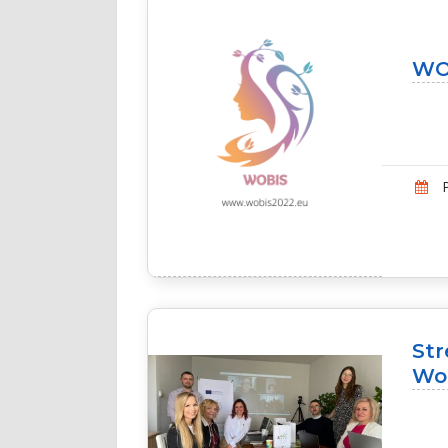
WOB
P
Str
Wo