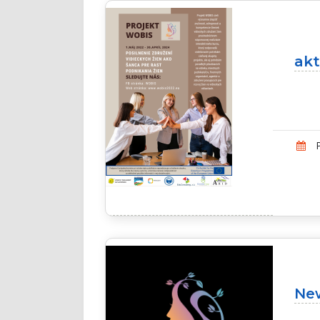
akt
P
Ne