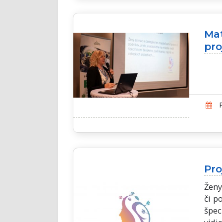
Ma
pr
P
Pr
Ženy
či p
špec