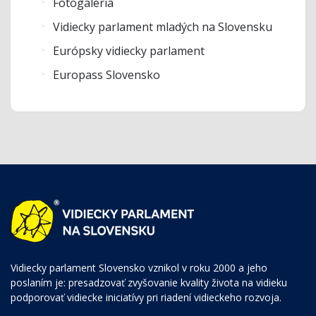
Fotogaléria
Vidiecky parlament mladých na Slovensku
Európsky vidiecky parlament
Europass Slovensko
Vidiecky parlament Slovensko vznikol v roku 2000 a jeho
poslaním je: presadzovať zvyšovanie kvality života na vidieku
podporovať vidiecke iniciatívy pri riadení vidieckeho rozvoja.