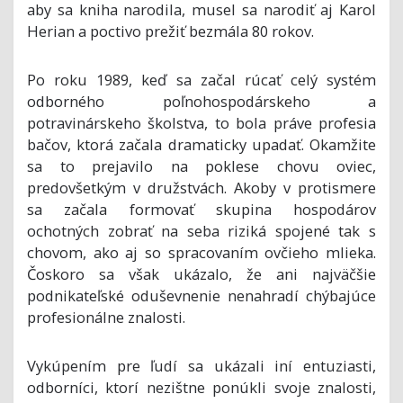
aby sa kniha narodila, musel sa narodiť aj Karol
Herian a poctivo prežiť bezmála 80 rokov.
Po roku 1989, keď sa začal rúcať celý systém
odborného poľnohospodárskeho a
potravinárskeho školstva, to bola práve profesia
bačov, ktorá začala dramaticky upadať. Okamžite
sa to prejavilo na poklese chovu oviec,
predovšetkým v družstvách. Akoby v protismere
sa začala formovať skupina hospodárov
ochotných zobrať na seba riziká spojené tak s
chovom, ako aj so spracovaním ovčieho mlieka.
Čoskoro sa však ukázalo, že ani najväčšie
podnikateľské oduševnenie nenahradí chýbajúce
profesionálne znalosti.
Vykúpením pre ľudí sa ukázali iní entuziasti,
odborníci, ktorí nezištne ponúkli svoje znalosti,