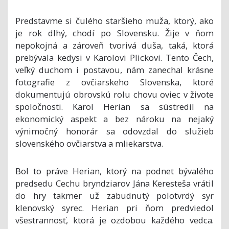
Predstavme si čulého staršieho muža, ktorý, ako
je rok dlhý, chodí po Slovensku. Žije v ňom
nepokojná a zároveň tvorivá duša, taká, ktorá
prebývala kedysi v Karolovi Plickovi. Tento Čech,
veľký duchom i postavou, nám zanechal krásne
fotografie z ovčiarskeho Slovenska, ktoré
dokumentujú obrovskú rolu chovu oviec v živote
spoločnosti. Karol Herian sa sústredil na
ekonomický aspekt a bez nároku na nejaký
výnimočný honorár sa odovzdal do služieb
slovenského ovčiarstva a mliekarstva.
Bol to práve Herian, ktorý na podnet bývalého
predsedu Cechu bryndziarov Jána Keresteša vrátil
do hry takmer už zabudnutý polotvrdý syr
klenovský syrec. Herian pri ňom predviedol
všestrannosť, ktorá je ozdobou každého vedca.