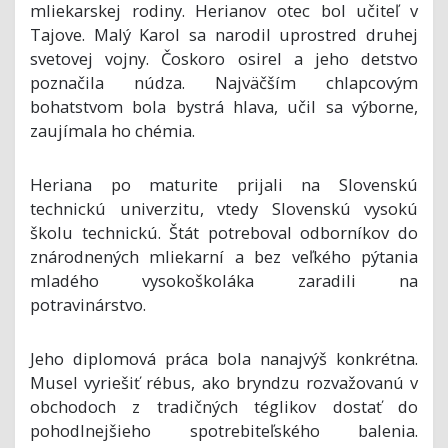
mliekarskej rodiny. Herianov otec bol učiteľ v
Tajove. Malý Karol sa narodil uprostred druhej
svetovej vojny. Čoskoro osirel a jeho detstvo
poznačila núdza. Najväčším chlapcovým
bohatstvom bola bystrá hlava, učil sa výborne,
zaujímala ho chémia.
Heriana po maturite prijali na Slovenskú
technickú univerzitu, vtedy Slovenskú vysokú
školu technickú. Štát potreboval odborníkov do
znárodnených mliekarní a bez veľkého pýtania
mladého vysokoškoláka zaradili na
potravinárstvo.
Jeho diplomová práca bola nanajvýš konkrétna.
Musel vyriešiť rébus, ako bryndzu rozvažovanú v
obchodoch z tradičných téglikov dostať do
pohodlnejšieho spotrebiteľského balenia.