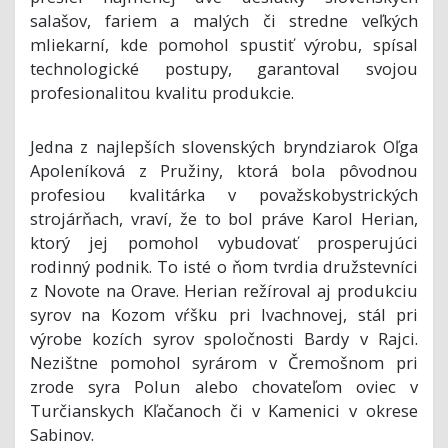
salašov, fariem a malých či stredne veľkých
mliekarní, kde pomohol spustiť výrobu, spísal
technologické postupy, garantoval svojou
profesionalitou kvalitu produkcie.
Jedna z najlepších slovenských bryndziarok Oľga
Apoleníková z Pružiny, ktorá bola pôvodnou
profesiou kvalitárka v považskobystrických
strojárňach, vraví, že to bol práve Karol Herian,
ktorý jej pomohol vybudovať prosperujúci
rodinný podnik. To isté o ňom tvrdia družstevníci
z Novote na Orave. Herian režíroval aj produkciu
syrov na Kozom vŕšku pri Ivachnovej, stál pri
výrobe kozích syrov spoločnosti Bardy v Rajci.
Nezištne pomohol syrárom v Čremošnom pri
zrode syra Polun alebo chovateľom oviec v
Turčianskych Kľačanoch či v Kamenici v okrese
Sabinov.