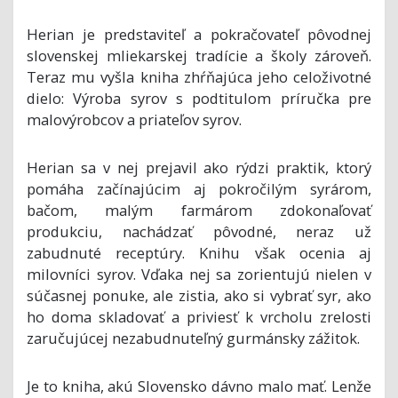
Herian je predstaviteľ a pokračovateľ pôvodnej
slovenskej mliekarskej tradície a školy zároveň.
Teraz mu vyšla kniha zhŕňajúca jeho celoživotné
dielo: Výroba syrov s podtitulom príručka pre
malovýrobcov a priateľov syrov.
Herian sa v nej prejavil ako rýdzi praktik, ktorý
pomáha začínajúcim aj pokročilým syrárom,
bačom, malým farmárom zdokonaľovať
produkciu, nachádzať pôvodné, neraz už
zabudnuté receptúry. Knihu však ocenia aj
milovníci syrov. Vďaka nej sa zorientujú nielen v
súčasnej ponuke, ale zistia, ako si vybrať syr, ako
ho doma skladovať a priviesť k vrcholu zrelosti
zaručujúcej nezabudnuteľný gurmánsky zážitok.
Je to kniha, akú Slovensko dávno malo mať. Lenže