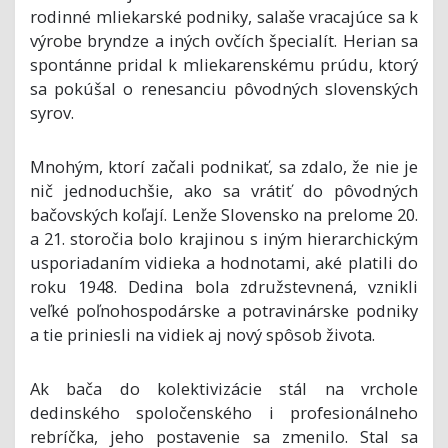
rodinné mliekarské podniky, salaše vracajúce sa k
výrobe bryndze a iných ovčích špecialít. Herian sa
spontánne pridal k mliekarenskému prúdu, ktorý
sa pokúšal o renesanciu pôvodných slovenských
syrov.
Mnohým, ktorí začali podnikať, sa zdalo, že nie je
nič jednoduchšie, ako sa vrátiť do pôvodných
bačovských koľají. Lenže Slovensko na prelome 20.
a 21. storočia bolo krajinou s iným hierarchickým
usporiadaním vidieka a hodnotami, aké platili do
roku 1948. Dedina bola združstevnená, vznikli
veľké poľnohospodárske a potravinárske podniky
a tie priniesli na vidiek aj nový spôsob života.
Ak bača do kolektivizácie stál na vrchole
dedinského spoločenského i profesionálneho
rebríčka, jeho postavenie sa zmenilo. Stal sa