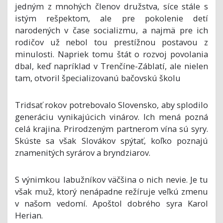
jedným z mnohých členov družstva, síce stále s
istým rešpektom, ale pre pokolenie detí
narodených v čase socializmu, a najmä pre ich
rodičov už nebol tou prestížnou postavou z
minulosti. Napriek tomu štát o rozvoj povolania
dbal, keď napríklad v Trenčíne-Záblatí, ale nielen
tam, otvoril špecializovanú bačovskú školu
Tridsať rokov potrebovalo Slovensko, aby splodilo
generáciu vynikajúcich vinárov. Ich mená pozná
celá krajina. Prirodzeným partnerom vína sú syry.
Skúste sa však Slovákov spýtať, koľko poznajú
znamenitých syrárov a bryndziarov.
S výnimkou labužníkov väčšina o nich nevie. Je tu
však muž, ktorý nenápadne režíruje veľkú zmenu
v našom vedomí. Apoštol dobrého syra Karol
Herian.