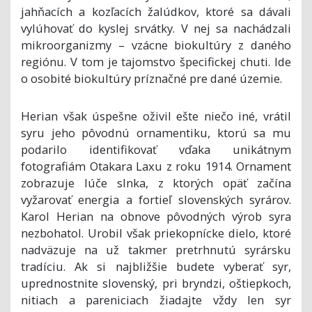
jahňacích a kozľacích žalúdkov, ktoré sa dávali
vylúhovať do kyslej srvátky. V nej sa nachádzali
mikroorganizmy – vzácne biokultúry z daného
regiónu. V tom je tajomstvo špecifickej chuti. Ide
o osobité biokultúry príznačné pre dané územie.
Herian však úspešne oživil ešte niečo iné, vrátil
syru jeho pôvodnú ornamentiku, ktorú sa mu
podarilo identifikovať vďaka unikátnym
fotografiám Otakara Laxu z roku 1914. Ornament
zobrazuje lúče slnka, z ktorých opäť začína
vyžarovať energia a fortieľ slovenských syrárov.
Karol Herian na obnove pôvodných výrob syra
nezbohatol. Urobil však priekopnícke dielo, ktoré
nadväzuje na už takmer pretrhnutú syrársku
tradíciu. Ak si najbližšie budete vyberať syr,
uprednostnite slovenský, pri bryndzi, oštiepkoch,
nitiach a pareniciach žiadajte vždy len syr