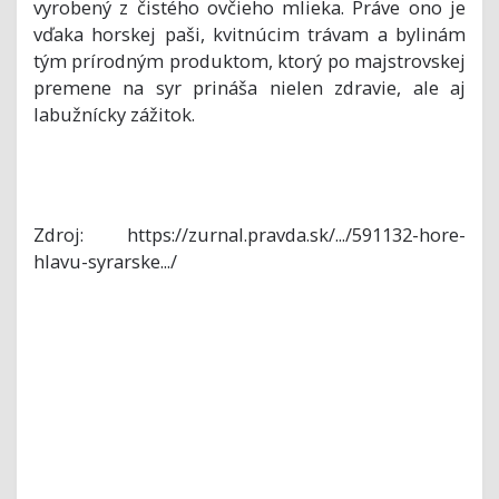
vyrobený z čistého ovčieho mlieka. Práve ono je
vďaka horskej paši, kvitnúcim trávam a bylinám
tým prírodným produktom, ktorý po majstrovskej
premene na syr prináša nielen zdravie, ale aj
labužnícky zážitok.
Zdroj: https://zurnal.pravda.sk/.../591132-hore-
hlavu-syrarske.../