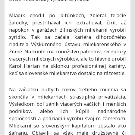
Mladík chodil po bitúnkoch, zbieral teľacie
žalúdky, prestrihával ich, extrahoval, číril, až
napokon v garážach žilinských mliekarní vyrobil
syridlo. Tak sa začala kariéra dlhoročného
riaditeľa Výskumného ústavu mliekarenského v
Žiline. Na konte má množstvo patentov, receptúry
viacerých mliečnych výrobkov, ale to hlavné urobil
Karol Herian na sklonku profesionálnej kariéry,
keď sa slovenské mliekarstvo dostalo na rázcestie.
Na začiatku nultých rokov tretieho milénia sa
skončila v mliekarňach strastiplná privatizácia.
Výsledkom bol zánik viacerých väčších i menších
podnikov, alebo ich kúpili nadnárodné
spoločnosti a podriadili výrobu svojim zámerom.
Mliekarní so slovenským kapitálom zostalo ako
šafranu. Objavili sa však malé družstevné či