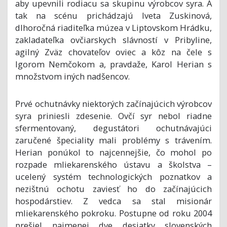
aby upevnili rodiacu sa skupinu výrobcov syra. A
tak na scénu prichádzajú Iveta Zuskinová,
dlhoročná riaditeľka múzea v Liptovskom Hrádku,
zakladateľka ovčiarskych slávností v Pribyline,
agilný Zväz chovateľov oviec a kôz na čele s
Igorom Nemčokom a, pravdaže, Karol Herian s
množstvom iných nadšencov.
Prvé ochutnávky niektorých začínajúcich výrobcov
syra priniesli zdesenie. Ovčí syr nebol riadne
sfermentovaný, degustátori ochutnávajúci
zaručené špeciality mali problémy s trávením.
Herian ponúkol to najcennejšie, čo mohol po
rozpade mliekarenského ústavu a školstva –
ucelený systém technologických poznatkov a
nezištnú ochotu zaviesť ho do začínajúcich
hospodárstiev. Z vedca sa stal misionár
mliekarenského pokroku. Postupne od roku 2004
prešiel najmenej dve desiatky slovenských