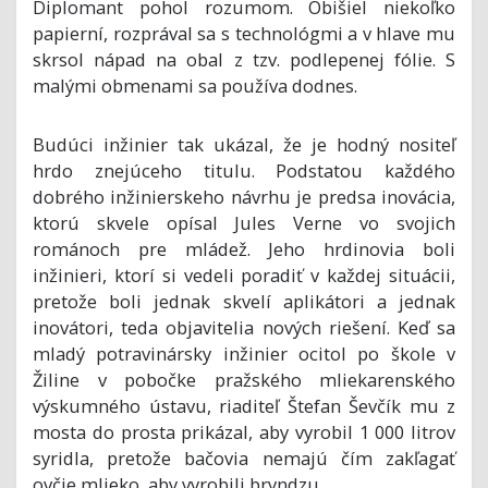
Diplomant pohol rozumom. Obišiel niekoľko
papierní, rozprával sa s technológmi a v hlave mu
skrsol nápad na obal z tzv. podlepenej fólie. S
malými obmenami sa používa dodnes.
Budúci inžinier tak ukázal, že je hodný nositeľ
hrdo znejúceho titulu. Podstatou každého
dobrého inžinierskeho návrhu je predsa inovácia,
ktorú skvele opísal Jules Verne vo svojich
románoch pre mládež. Jeho hrdinovia boli
inžinieri, ktorí si vedeli poradiť v každej situácii,
pretože boli jednak skvelí aplikátori a jednak
inovátori, teda objavitelia nových riešení. Keď sa
mladý potravinársky inžinier ocitol po škole v
Žiline v pobočke pražského mliekarenského
výskumného ústavu, riaditeľ Štefan Ševčík mu z
mosta do prosta prikázal, aby vyrobil 1 000 litrov
syridla, pretože bačovia nemajú čím zakľagať
ovčie mlieko, aby vyrobili bryndzu.