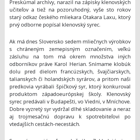
Preskúmal archívy, narazil na zápisky klenovských
učiteľov a tiež na pozoruhodný, vyše sto rokov
starý odkaz českého mliekara Otakara Laxu, ktorý
prvý odborne popísal klenovský syrec.
Ak má dnes Slovensko sedem mliečnych výrobkov
s chráneným zemepisným označením, veľkú
zásluhu na tom má okrem množstva iných
odborníkov práve Karol Herian. Snímame klobúk
dolu pred dielom francúzskych, švajčiarskych,
talianskych či holandských syrárov, a pritom naši
predkovia vyrábali špičkový syr, ktorý konkuroval
produktom západoeurópskej školy. Klenovský
syrec predávali v Budapešti, vo Viedni, v Mníchove.
Dobre vyzretý syr vydržal dlhé skladovanie a neraz
aj trojmesačnú dopravu k spotrebiteľovi po
vtedajších cestách-necestách.