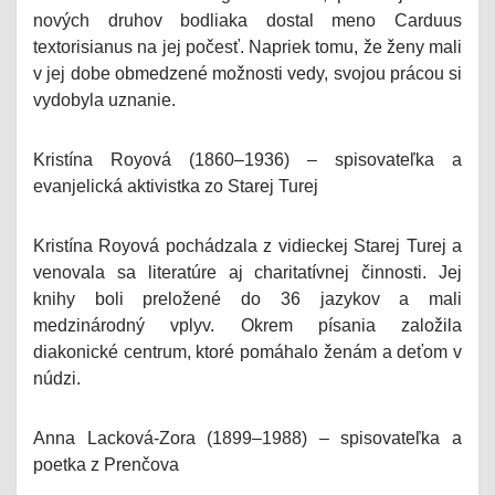
nových druhov bodliaka dostal meno Carduus
textorisianus na jej počesť. Napriek tomu, že ženy mali
v jej dobe obmedzené možnosti vedy, svojou prácou si
vydobyla uznanie.
Kristína Royová (1860–1936) – spisovateľka a
evanjelická aktivistka zo Starej Turej
Kristína Royová pochádzala z vidieckej Starej Turej a
venovala sa literatúre aj charitatívnej činnosti. Jej
knihy boli preložené do 36 jazykov a mali
medzinárodný vplyv. Okrem písania založila
diakonické centrum, ktoré pomáhalo ženám a deťom v
núdzi.
Anna Lacková-Zora (1899–1988) – spisovateľka a
poetka z Prenčova