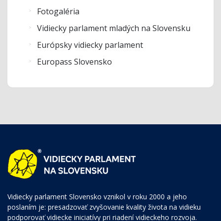
Fotogaléria
Vidiecky parlament mladých na Slovensku
Európsky vidiecky parlament
Europass Slovensko
Vidiecky parlament Slovensko vznikol v roku 2000 a jeho
poslaním je: presadzovať zvyšovanie kvality života na vidieku
podporovať vidiecke iniciatívy pri riadení vidieckeho rozvoja.