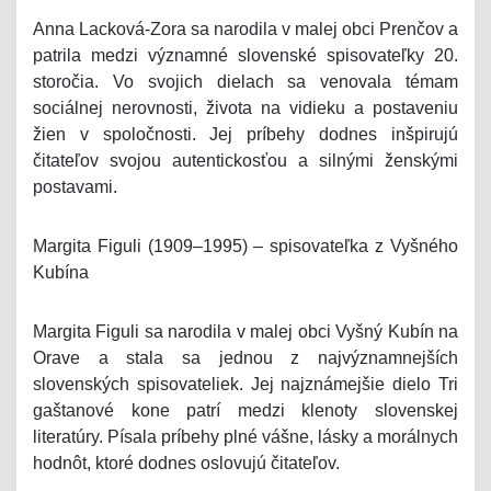
Anna Lacková-Zora sa narodila v malej obci Prenčov a
patrila medzi významné slovenské spisovateľky 20.
storočia. Vo svojich dielach sa venovala témam
sociálnej nerovnosti, života na vidieku a postaveniu
žien v spoločnosti. Jej príbehy dodnes inšpirujú
čitateľov svojou autentickosťou a silnými ženskými
postavami.
Margita Figuli (1909–1995) – spisovateľka z Vyšného
Kubína
Margita Figuli sa narodila v malej obci Vyšný Kubín na
Orave a stala sa jednou z najvýznamnejších
slovenských spisovateliek. Jej najznámejšie dielo Tri
gaštanové kone patrí medzi klenoty slovenskej
literatúry. Písala príbehy plné vášne, lásky a morálnych
hodnôt, ktoré dodnes oslovujú čitateľov.