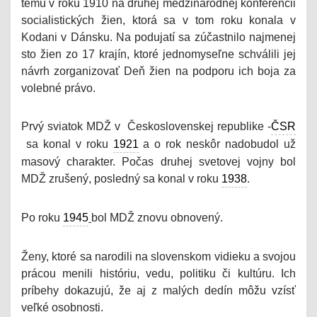
tému v roku 1910 na druhej medzinárodnej konferencii
socialistických žien, ktorá sa v tom roku konala v
Kodani v Dánsku. Na podujatí sa zúčastnilo najmenej
sto žien zo 17 krajín, ktoré jednomyseľne schválili jej
návrh zorganizovať Deň žien na podporu ich boja za
volebné právo.
Prvý sviatok MDŽ v Československej republike -
ČSR
sa konal v roku
1921
a o rok neskôr nadobudol už
masový charakter. Počas druhej svetovej vojny bol
MDŽ zrušený, posledný sa konal v roku
1938
.
Po roku
1945
bol MDŽ znovu obnovený.
Ženy, ktoré sa narodili na slovenskom vidieku a svojou
prácou menili históriu, vedu, politiku či kultúru. Ich
príbehy dokazujú, že aj z malých dedín môžu vzísť
veľké osobnosti.