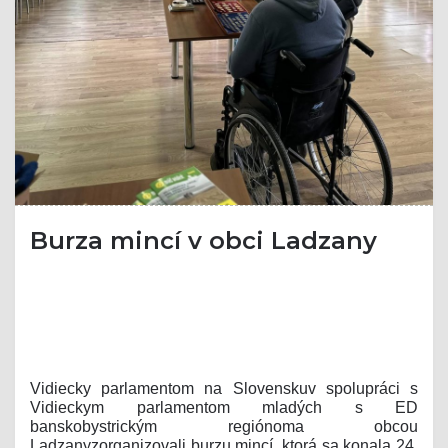
Burza mincí v obci Ladzany
Vidiecky parlamentom na Slovensku
v spolupr
á
ci s
Vidieckym parlamentom mlad
ý
ch s ED
banskobystrick
ý
m regi
ó
nom
a obcou
Ladzany
zorganizovali
burzu mincí, ktorá sa konala 24.