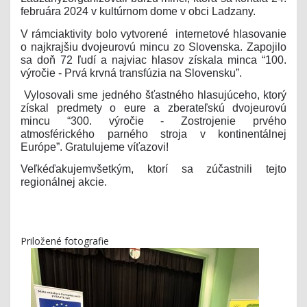
februára 2024 v kultúrnom dome v obci Ladzany.
V rámci
aktivity
bolo vytvoren
é
internetové hlasovanie
o najkrajšiu dvojeurovú mincu zo Slovenska. Zapojilo
sa doň 72 ľudí a najviac hlasov získala minca “100.
výročie - Prvá krvná transfúzia na Slovensku”.
Vylosovali sme jedného šťastného hlasujúceho, ktorý
získal predmety o eure a zberateľskú dvojeurovú
mincu “300. výročie - Zostrojenie prvého
atmosférického parného stroja v kontinentálnej
Európe”. Gratulujeme víťazovi!
Veľk
é
ďakujem
všetkým, ktorí sa zúčastnili tejto
regionálnej akcie.
Priložené fotografie