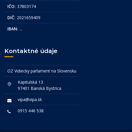
IČO:
37803174
DIČ:
2021659409
IBAN:
...
Kontaktné údaje
OZ Vidiecky parlament na Slovensku
Kapitulská 13
97401 Banská Bystrica
vipa@vipa.sk
0915 446 538