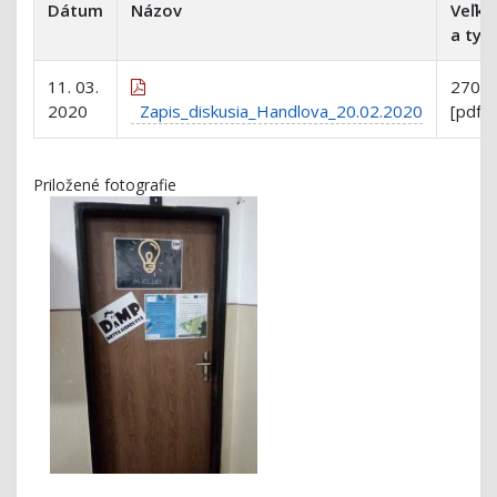
Dátum
Názov
Veľko
a typ
11. 03.
270 k
2020
Zapis_diskusia_Handlova_20.02.2020
[pdf]
Priložené fotografie