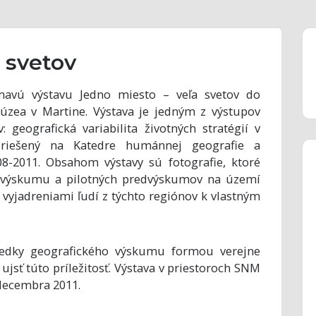
 svetov
mavú výstavu Jedno miesto – veľa svetov do
zea v Martine. Výstava je jedným z výstupov
 geografická variabilita životných stratégií v
l riešený na Katedre humánnej geografie a
-2011. Obsahom výstavy sú fotografie, ktoré
ho výskumu a pilotných predvýskumov na území
vyjadreniami ľudí z týchto regiónov k vlastným
ledky geografického výskumu formou verejne
 ujsť túto príležitosť. Výstava v priestoroch SNM
decembra 2011.