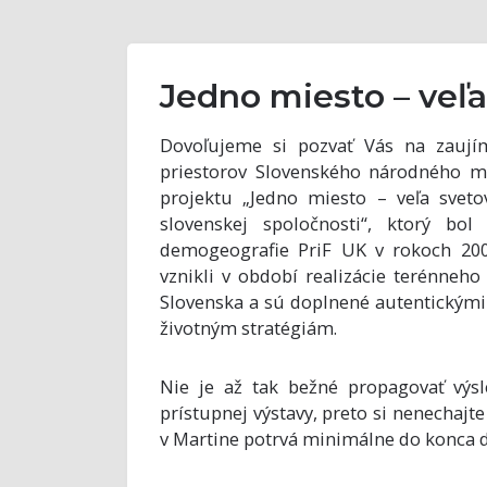
Jedno miesto – veľa
Dovoľujeme si pozvať Vás na zaují
priestorov Slovenského národného mú
projektu „Jedno miesto – veľa svetov:
slovenskej spoločnosti“, ktorý bo
demogeografie PriF UK v rokoch 2008
vznikli v období realizácie terénne
Slovenska a sú doplnené autentickými 
životným stratégiám.
Nie je až tak bežné propagovať výs
prístupnej výstavy, preto si nenechajte
v Martine potrvá minimálne do konca 