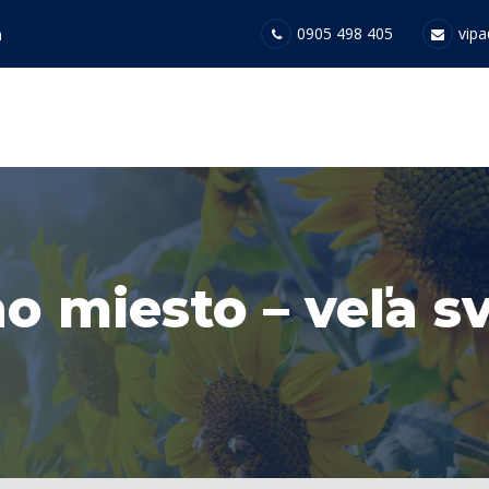
0905 498 405
vipa
a
o miesto – veľa s