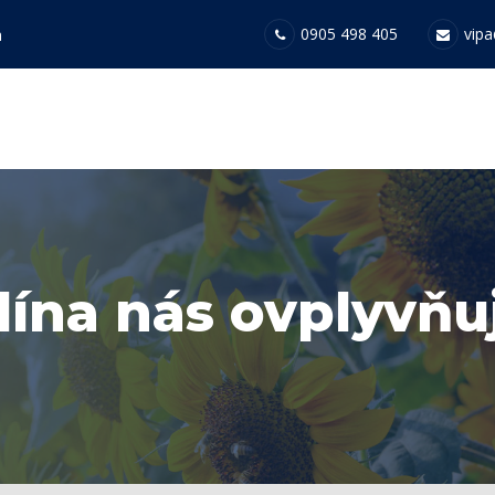
0905 498 405
vipa
a
lína nás ovplyvňu