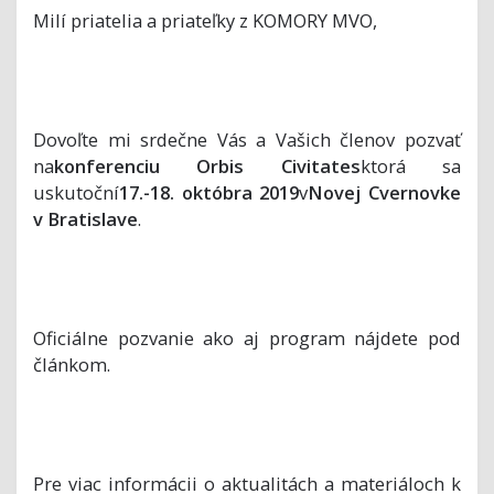
Milí priatelia a priateľky z KOMORY MVO,
Dovoľte mi srdečne Vás a Vašich členov pozvať
na
konferenciu Orbis Civitates
ktorá sa
uskutoční
17.-18. októbra 2019
v
Novej Cvernovke
v Bratislave
.
Oficiálne pozvanie ako aj program nájdete pod
článkom.
Pre viac informácii o aktualitách a materiáloch k