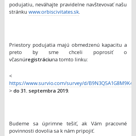
podujatiu, neváhajte pravidelne navštevovať našu
stránku
www.orbiscivitates.sk
.
Priestory podujatia majú obmedzenú kapacitu a
preto by sme chceli poprosiť o
včasnú
registráciu
na tomto linku:
<
https://www.survio.com/survey/d/B9N3Q5A1G8M9K4
>
do 31. septembra 2019
.
Budeme sa úprimne tešiť, ak Vám pracovné
povinnosti dovolia sa k nám pripojiť.