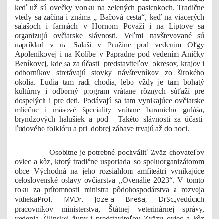
keď už sú ovečky vonku na zelených pasienkoch. Tradične
vtedy sa začína i známa „ Bačová cesta“, keď na viacerých
salašoch i farmách v Hornom Považí i na Liptove sa
organizujú ovčiarske slávnosti. Veľmi navštevované sú
napríklad v na Salaši v Pružine pod vedením Oľgy
Apoleníkovej i na Kolibe v Papradne pod vedením Aničky
Beníkovej, kde sa za účasti predstaviteľov okresov, krajov i
odborníkov stretávajú stovky návštevníkov zo širokého
okolia. Ľudia tam radi chodia, lebo vždy je tam bohatý
kultúrny i odborný program vrátane rôznych súťaží pre
dospelých i pre deti. Podávajú sa tam vynikajúce ovčiarske
mliečne i mäsové špeciality vrátane baranieho guláša,
bryndzových halušiek a pod. Takéto slávnosti za účasti
ľudového folklóru a pri dobrej zábave trvajú až do noci.
Osobitne je potrebné pochváliť Zväz chovateľov
oviec a kôz, ktorý tradične usporiadal so spoluorganizátorom
obce Východná na jeho rozsiahlom amfiteátri vynikajúce
celoslovenské oslavy ovčiarstva „Ovenálie 2023“. V tomto
roku za prítomnosti ministra pôdohospodárstva a rozvoja
Prof. MVDr. Jozefa Bíreša, DrSc
vidieka
vedúcich
.,
pracovníkov ministerstva, Štátnej veterinárnej správy,
vedenia Žilinskej župy i predstaviteľov Zväzu oviec a kôz