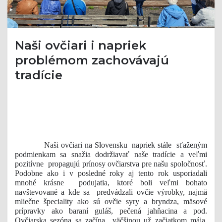
Naši ovčiari i napriek
problémom zachovávajú
tradície
Naši ovčiari na Slovensku napriek stále sťaženým
podmienkam sa snažia dodržiavať naše tradície a veľmi
pozitívne propagujú prínosy ovčiarstva pre našu spoločnosť.
Podobne ako i v posledné roky aj tento rok usporiadali
mnohé krásne podujatia, ktoré boli veľmi bohato
navštevované a kde sa predvádzali ovčie výrobky, najmä
mliečne špeciality ako sú ovčie syry a bryndza, mäsové
prípravky ako baraní guláš, pečená jahňacina a pod.
Ovčiarska sezóna sa začína väčšinou už začiatkom mája,