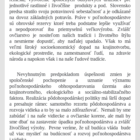
jednotlivé rastlinné i živočíšne produkty a pod. Slovensko
predsa stratilo svoju potravinovú sebestačnosť a je odkázané
na dovoz základných potravín. Práve v poľnohospodárstve
sú obrovské rezervy ktoré treba podstatne lepšie využívať
a nepodporovať iba priemyselnú veľkovýrobu. Zvlášť
ovčiarstvo je nositeľom našich tradícii i životného štýlu
a nesmieme dopustiť, aby naďalej upadalo. Však to má
veľmi široký socioekonomický dopad na krajinotvorbu,
ekologické prostredie, na zamestnanosť ľudí, na zdravie
národa a napokon však i na naše ľudové tradície.
Nevyhnutným predpokladom úspešnosti zmien je
spoločenské pochopenie a uznanie významu
poľnohospodárskeho obhospodarovania územia ako
krajinotvorného, ekologického a sociálno-stabilizačného
faktora. Realizácia pôdohospodárskej politiky má širší dopad
a presahuje rámec samotného rezortu pôdohospodárstva a
rozvoja vidieka a to by sa malo zdôrazňovať. Nemali by sme
zabúdať i na naše vidiecke a ovčiarske korene, ale mali by
sme dbať na zastavenie úpadku poľnohospodárstva a zvlášť
živočíšnej výroby. Pevne veríme, že už budúca vláda bude
už viac myslieť na budúcnosť a rozvoj poľnohospodárstva
i vidieka.