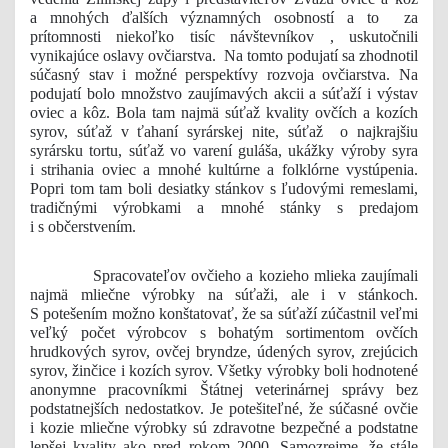
a mnohých ďalších významných osobností a to za
prítomnosti niekoľko tisíc návštevníkov , uskutočnili
vynikajúce oslavy ovčiarstva. Na tomto podujatí sa zhodnotil
súčasný stav i možné perspektívy rozvoja ovčiarstva. Na
podujatí bolo množstvo zaujímavých akcii a súťaží i výstav
oviec a kôz. Bola tam najmä súťaž kvality ovčích a kozích
syrov, súťaž v ťahaní syrárskej nite, súťaž o najkrajšiu
syrársku tortu, súťaž vo varení guláša, ukážky výroby syra
i strihania oviec a mnohé kultúrne a folklórne vystúpenia.
Popri tom tam boli desiatky stánkov s ľudovými remeslami,
tradičnými výrobkami a mnohé stánky s predajom
i s občerstvením.
Spracovateľov ovčieho a kozieho mlieka zaujímali
najmä mliečne výrobky na súťaži, ale i v stánkoch.
S potešením možno konštatovať, že sa súťaží zúčastnil veľmi
veľký počet výrobcov s bohatým sortimentom ovčích
hrudkových syrov, ovčej bryndze, údených syrov, zrejúcich
syrov, žinčice i kozích syrov. Všetky výrobky boli hodnotené
anonymne pracovníkmi Štátnej veterinárnej správy bez
podstatnejších nedostatkov. Je potešiteľné, že súčasné ovčie
i kozie mliečne výrobky sú zdravotne bezpečné a podstatne
lepšej kvality ako pred rokom 2000. Samozrejme, že stále