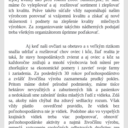
máme čo vylepšovať a aj rozširovať sortiment i zlepšovať
ich kvalitu. Práve takéto súťaže vždy napomáhajú našim
výrobcom porovnať si vzájomnú kvalitu a získať aj nové
skúsenosti i podnety na zlepšenie kvality mliečnych
výrobkov. Za zorganizovanie takýchto nádherných podujatí
treba všetkým organizátorom úprimne poďakovať.
Aj keď naši ovčiari sa obetavo a s veľkým rizikom
snažia udržať a rozširovať chov oviec i kôz, žiaľ realita je
taká, že stavy hospodárskych zvierat a aj oviec a kôz sa
každoročne znižujú a mnohí výrobcovia boli nútení pre
zhoršujúce sa ekonomické pomery i zavrieť svoje farmy
i zariadenia. Za posledných 30 rokov poľnohospodárstvo
a zvlášť živočíšna výroba zaznamenala prudký pokles.
Pritom máme dobré prírodné podmienky, máme tisíce
hektárov nevyužitých a zaburinených lúk a pasienkov
a nedokázali sme zabrániť úniku mladých ľudí z vidieka. Zdá
sa, akoby nám chýbal iba zdravý sedliacky rozum. Však
vždy platilo osvedčené pravidlo, že vidiek bez
poľnohospodárstva nie je vidiek. Podobne ako vo vyspelých
krajinách vidiek treba viac podporovať, obnoviť
poľnohospodárske aktivity a najmä živočíšnu výrobu,
remeslá, vytvorenie spoločných odbytových družstiev pre