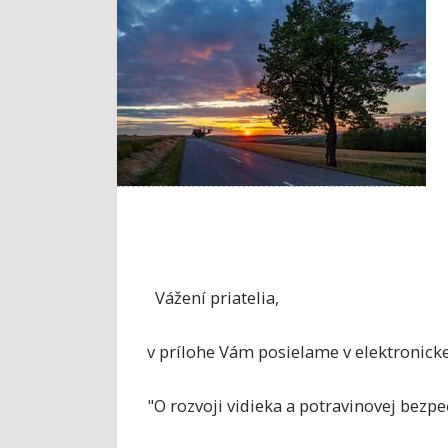
Vážení priatelia,
v prílohe Vám posielame v elektronic
"O rozvoji vidieka a potravinovej bezp