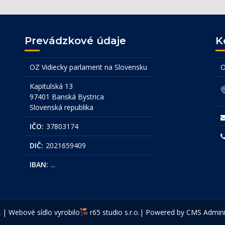
Prevádzkové údaje
K
OZ Vidiecky parlament na Slovensku
O
Kapitulská 13
97401 Banská Bystrica
Slovenská republika
IČO:
37803174
DIČ:
2021659409
IBAN:
...
 | Webové sídlo vyrobilo
r65 studio s.r.o.
| Powered by CMS
Admini