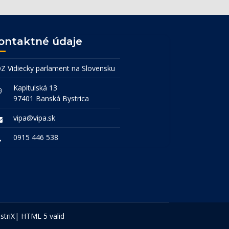
ontaktné údaje
Z Vidiecky parlament na Slovensku
Kapitulská 13
97401 Banská Bystrica
vipa@vipa.sk
0915 446 538
striX
|
HTML 5 valid