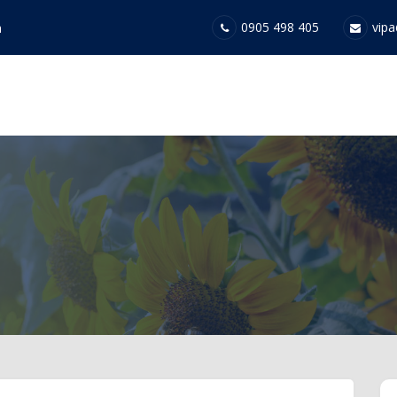
0905 498 405
vipa
a