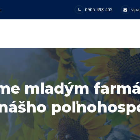
0905 498 405
vipa
a
e mladým farmá
nášho poľnohosp