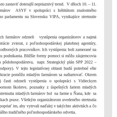
 zastaviť doterajší nepriaznivý trend. V dňoch 10. – 11.
armárov ASYF v spolupráci s Inštitútom znalostného
ho parlamentu na Slovensku VIPA, vynikajúce stretnutie
rmárov odzneli vystúpenia organizátorov a najmä
rácie zvierat, z poľnohospodárskej platobnej agentúry,
 odborných pracovníkov. Ich vystúpenia boli zamerané na
u podnikania. Bližšie formy pomoci si môžu záujemcovia
a pôdohospodárstva, napr. Strategický plán SPP 2022 –
odpory). V tejto legislatívnej oblasti budú potrebné ešte
yrokracie pomôžu mladým farmárom sa naštartovať. Okrem
časti odzneli vystúpenia o spolupráci s Vidieckym
bornom školstve, poznatky z úspešných fariem mladých
 stretnutia mladých farmárov bol na farme u Ňana, kde sa
kach praxe. Všetkým organizátorom uvedeného stretnutia
priať im, aby vytrvali naďalej v takýchto aktivitách a čo
nášho tradičného poľnohospodárskeho odvetia.