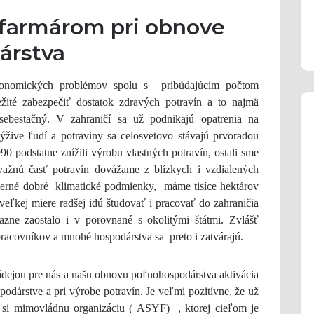
armárom pri obnove
árstva
onomických problémov spolu s pribúdajúcim počtom
žité zabezpečiť dostatok zdravých potravín a to najmä
ebestačný. V zahraničí sa už podnikajú opatrenia na
ýžive ľudí a potraviny sa celosvetovo stávajú prvoradou
podstatne znížili výrobu vlastných potravín, ostali sme
važnú časť potravín dovážame z blízkych i vzdialených
erné dobré klimatické podmienky, máme tisíce hektárov
veľkej miere radšej idú študovať i pracovať do zahraničia
zne zaostalo i v porovnané s okolitými štátmi. Zvlášť
acovníkov a mnohé hospodárstva sa preto i zatvárajú.
u pre nás a našu obnovu poľnohospodárstva aktivácia
dárstve a pri výrobe potravín. Je veľmi pozitívne, že už
i si mimovládnu organizáciu ( ASYF) , ktorej cieľom je