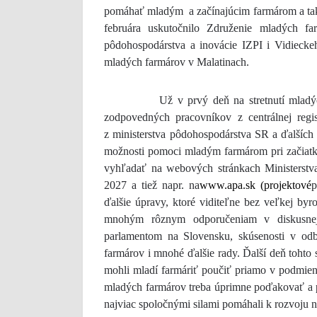
pomáhať mladým a začínajúcim farmárom a takto
februára uskutočnilo Združenie mladých f
pôdohospodárstva a inovácie IZPI i Vidiecke
mladých farmárov v Malatinach.
Už v prvý deň na stretnutí mladých fa
zodpovedných pracovníkov z centrálnej regist
z ministerstva pôdohospodárstva SR a ďalších
možnosti pomoci mladým farmárom pri začiatk
vyhľadať na webových stránkach Ministerstv
2027 a tiež napr. na
www.apa.sk (
projektové
p
ďalšie úpravy, ktoré viditeľne bez veľkej b
mnohým rôznym odporučeniam v diskusnej 
parlamentom na Slovensku, skúsenosti v od
farmárov i mnohé ďalšie rady. Ďalší deň tohto
mohli mladí farmáriť poučiť priamo v podmien
mladých farmárov treba úprimne poďakovať a po
najviac spoločnými silami pomáhali k rozvoju 