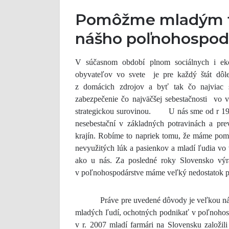
Pomôžme mladým f
nášho poľnohospod
V súčasnom období plnom sociálnych i ek
obyvateľov vo svete je pre každý štát dôle
z domácich zdrojov a byť tak čo najviac s
zabezpečenie čo najväčšej sebestačnosti vo v
strategickou surovinou. U nás sme od r 1990 
nesebestační v základných potravinách a pre
krajín. Robíme to napriek tomu, že máme pom
nevyužitých lúk a pasienkov a mladí ľudia vo 
ako u nás. Za posledné roky Slovensko výra
v poľnohospodárstve máme veľký nedostatok pr
Práve pre uvedené dôvody je veľkou nádejo
mladých ľudí, ochotných podnikať v poľnohospo
v r. 2007 mladí farmári na Slovensku založil