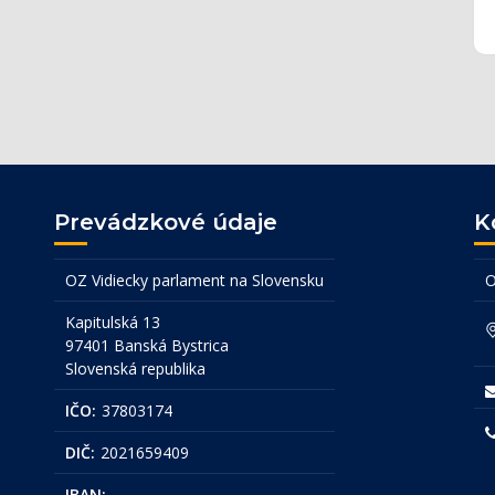
Prevádzkové údaje
K
OZ Vidiecky parlament na Slovensku
O
Kapitulská 13
97401 Banská Bystrica
Slovenská republika
IČO:
37803174
DIČ:
2021659409
IBAN:
...