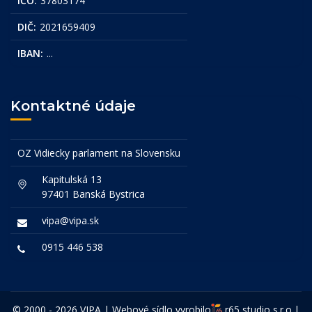
IČO:
37803174
DIČ:
2021659409
IBAN:
...
Kontaktné údaje
OZ Vidiecky parlament na Slovensku
Kapitulská 13
97401 Banská Bystrica
vipa@vipa.sk
0915 446 538
© 2000 - 2026 VIPA | Webové sídlo vyrobilo
r65 studio s.r.o.
|