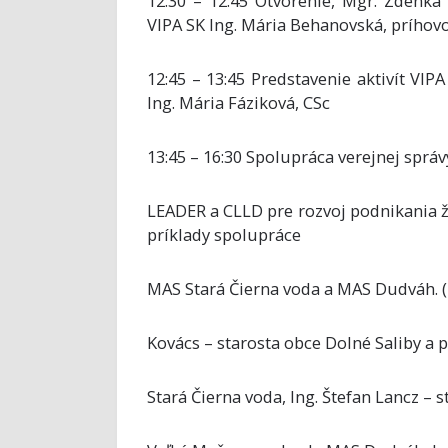
12:30 – 12:45 Otvorenie, Mgr. Zdenka
VIPA SK Ing. Mária Behanovská, príhovo
12:45 – 13:45 Predstavenie aktivít VIPA
Ing. Mária Fáziková, CSc
13:45 – 16:30 Spolupráca verejnej spr
LEADER a CLLD pre rozvoj podnikania ži
príklady spolupráce
MAS Stará Čierna voda a MAS Dudváh. (
Kovács – starosta obce Dolné Saliby a
Stará Čierna voda, Ing. Štefan Lancz – 