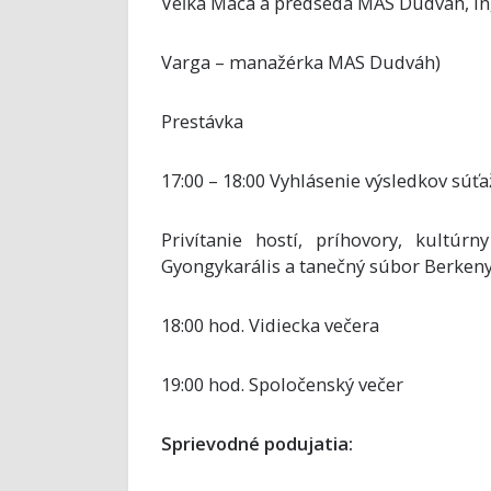
Veľká Mača a predseda MAS Dudváh, Ing
Varga – manažérka MAS Dudváh)
Prestávka
17:00 – 18:00 Vyhlásenie výsledkov súť
Privítanie hostí, príhovory, kultúr
Gyongykarális a tanečný súbor Berken
18:00 hod. Vidiecka večera
19:00 hod. Spoločenský večer
Sprievodné podujatia: