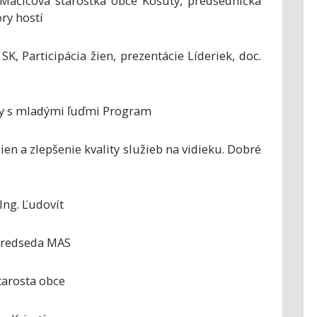
 Mačicová starostka obce Košúty, predsedníčka
ry hostí
 SK, Participácia žien, prezentácie Líderiek, doc.
ávy s mladými ľuďmi Program
en a zlepšenie kvality služieb na vidieku. Dobré
Ing. Ľudovít
 predseda MAS
starosta obce