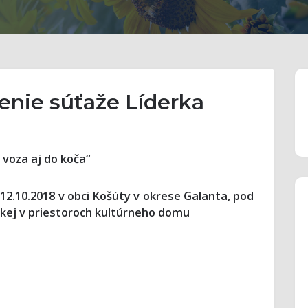
enie súťaže Líderka
 voza aj do koča“
12.10.2018 v obci Košúty v okrese Galanta, pod
skej v priestoroch kultúrneho domu