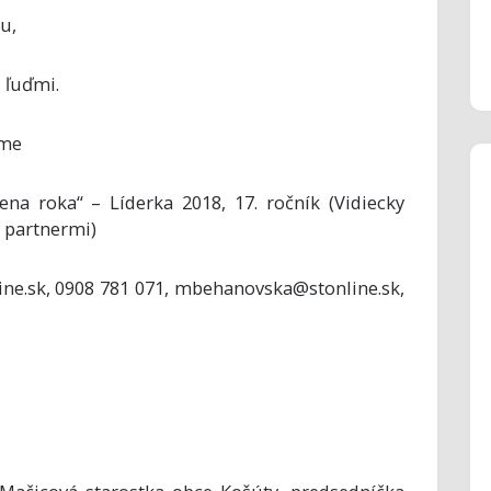
u,
 ľuďmi.
ime
ena roka“ – Líderka 2018, 17. ročník (Vidiecky
 partnermi)
ine.sk, 0908 781 071, mbehanovska@stonline.sk,