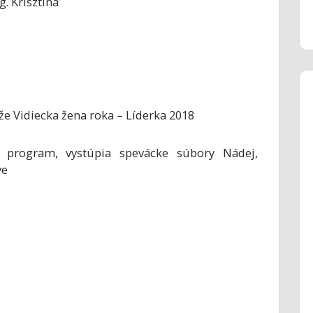
. Krisztína
aže Vidiecka žena roka – Líderka 2018
ny program, vystúpia spevácke súbory Nádej,
ye