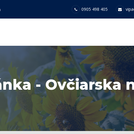
0905 498 405
vipa
a
nka - Ovčiarska 