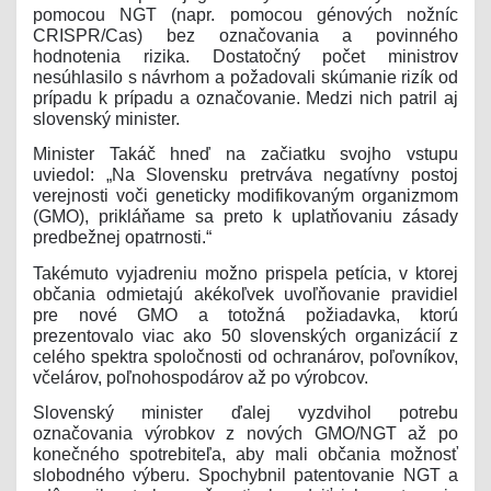
pomocou NGT (napr. pomocou génových nožníc
CRISPR/Cas) bez označovania a povinného
hodnotenia rizika. Dostatočný počet ministrov
nesúhlasilo s návrhom a požadovali skúmanie rizík od
prípadu k prípadu a označovanie. Medzi nich patril aj
slovenský minister.
Minister Takáč hneď na začiatku svojho vstupu
uviedol: „Na Slovensku pretrváva negatívny postoj
verejnosti voči geneticky modifikovaným organizmom
(GMO), prikláňame sa preto k uplatňovaniu zásady
predbežnej opatrnosti.“
Takémuto vyjadreniu možno prispela petícia, v ktorej
občania odmietajú akékoľvek uvoľňovanie pravidiel
pre nové GMO a totožná požiadavka, ktorú
prezentovalo viac ako 50 slovenských organizácií z
celého spektra spoločnosti od ochranárov, poľovníkov,
včelárov, poľnohospodárov až po výrobcov.
Slovenský minister ďalej vyzdvihol potrebu
označovania výrobkov z nových GMO/NGT až po
konečného spotrebiteľa, aby mali občania možnosť
slobodného výberu. Spochybnil patentovanie NGT a