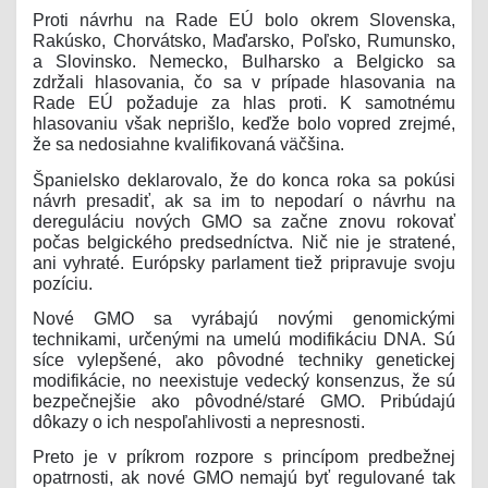
Proti návrhu na Rade EÚ bolo okrem Slovenska,
Rakúsko, Chorvátsko, Maďarsko, Poľsko, Rumunsko,
a Slovinsko. Nemecko, Bulharsko a Belgicko sa
zdržali hlasovania, čo sa v prípade hlasovania na
Rade EÚ požaduje za hlas proti. K samotnému
hlasovaniu však neprišlo, keďže bolo vopred zrejmé,
že sa nedosiahne kvalifikovaná väčšina.
Španielsko deklarovalo, že do konca roka sa pokúsi
návrh presadiť, ak sa im to nepodarí o návrhu na
dereguláciu nových GMO sa začne znovu rokovať
počas belgického predsedníctva. Nič nie je stratené,
ani vyhraté. Európsky parlament tiež pripravuje svoju
pozíciu.
Nové GMO sa vyrábajú novými genomickými
technikami, určenými na umelú modifikáciu DNA. Sú
síce vylepšené, ako pôvodné techniky genetickej
modifikácie, no neexistuje vedecký konsenzus, že sú
bezpečnejšie ako pôvodné/staré GMO. Pribúdajú
dôkazy o ich nespoľahlivosti a nepresnosti.
Preto je v príkrom rozpore s princípom predbežnej
opatrnosti, ak nové GMO nemajú byť regulované tak