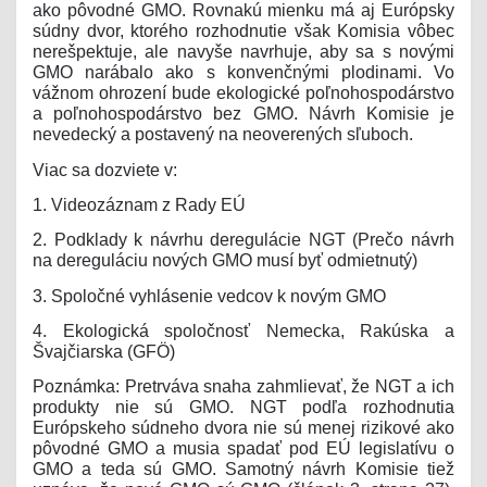
ako pôvodné GMO. Rovnakú mienku má aj Európsky
súdny dvor, ktorého rozhodnutie však Komisia vôbec
nerešpektuje, ale navyše navrhuje, aby sa s novými
GMO narábalo ako s konvenčnými plodinami. Vo
vážnom ohrození bude ekologické poľnohospodárstvo
a poľnohospodárstvo bez GMO. Návrh Komisie je
nevedecký a postavený na neoverených sľuboch.
Viac sa dozviete v:
1. Videozáznam z Rady EÚ
2. Podklady k návrhu deregulácie NGT (Prečo návrh
na dereguláciu nových GMO musí byť odmietnutý)
3. Spoločné vyhlásenie vedcov k novým GMO
4. Ekologická spoločnosť Nemecka, Rakúska a
Švajčiarska (GFÖ)
Poznámka: Pretrváva snaha zahmlievať, že NGT a ich
produkty nie sú GMO. NGT podľa rozhodnutia
Európskeho súdneho dvora nie sú menej rizikové ako
pôvodné GMO a musia spadať pod EÚ legislatívu o
GMO a teda sú GMO. Samotný návrh Komisie tiež