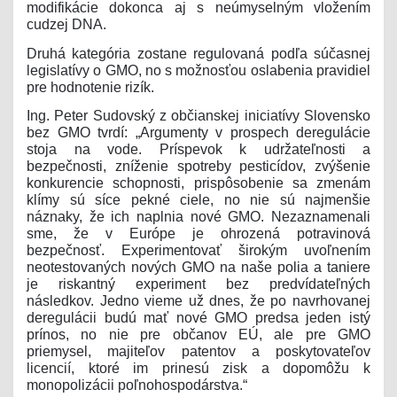
modifikácie dokonca aj s neúmyselným vložením
cudzej DNA.
Druhá kategória zostane regulovaná podľa súčasnej
legislatívy o GMO, no s možnosťou oslabenia pravidiel
pre hodnotenie rizík.
Ing. Peter Sudovský z občianskej iniciatívy Slovensko
bez GMO tvrdí: „Argumenty v prospech deregulácie
stoja na vode. Príspevok k udržateľnosti a
bezpečnosti, zníženie spotreby pesticídov, zvýšenie
konkurencie schopnosti, prispôsobenie sa zmenám
klímy sú síce pekné ciele, no nie sú najmenšie
náznaky, že ich naplnia nové GMO. Nezaznamenali
sme, že v Európe je ohrozená potravinová
bezpečnosť. Experimentovať širokým uvoľnením
neotestovaných nových GMO na naše polia a taniere
je riskantný experiment bez predvídateľných
následkov. Jedno vieme už dnes, že po navrhovanej
deregulácii budú mať nové GMO predsa jeden istý
prínos, no nie pre občanov EÚ, ale pre GMO
priemysel, majiteľov patentov a poskytovateľov
licencií, ktoré im prinesú zisk a dopomôžu k
monopolizácii poľnohospodárstva.“