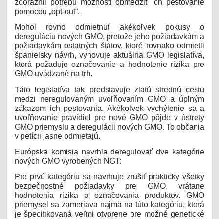
zdôraznil potrebu možnosti obmedziť ich pestovanie
pomocou „opt-out“.
Mohol rovno odmietnuť akékoľvek pokusy o
dereguláciu nových GMO, pretože jeho požiadavkám a
požiadavkám ostatných štátov, ktoré rovnako odmietli
španielsky návrh, vyhovuje aktuálna GMO legislatíva,
ktorá požaduje označovanie a hodnotenie rizika pre
GMO uvádzané na trh.
Táto legislatíva tak predstavuje zlatú strednú cestu
medzi neregulovaným uvoľňovaním GMO a úplným
zákazom ich pestovania. Akékoľvek vychýlenie sa a
uvoľňovanie pravidiel pre nové GMO pôjde v ústrety
GMO priemyslu a deregulácii nových GMO. To občania
v petícii jasne odmietajú.
Európska komisia navrhla deregulovať dve kategórie
nových GMO vyrobených NGT:
Pre prvú kategóriu sa navrhuje zrušiť prakticky všetky
bezpečnostné požiadavky pre GMO, vrátane
hodnotenia rizika a označovania produktov. GMO
priemysel sa zameriava najmä na túto kategóriu, ktorá
je špecifikovaná veľmi otvorene pre možné genetické