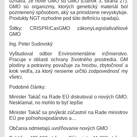
uznáva, že nové GMO sú GMO (článok 3, strana 27).
GMO sú organizmy, ktorých genetický materiál bol
pozmenený spôsobom, aký sa prirodzene nevyskytuje.
Produkty NGT rozhodne pod túto definíciu spadajú.
Štítky: CRISPR/CasGMO zákonyLegislatívaNové
GMO
Ing. Peter Sudovský
Vyštudoval odbor Environmentálne inžinierstvo.
Pracuje v oblasti ochrany životného prostredia. GM
plodiny a potraviny považuje za hrozbu, zbytočnosť a
krok vedľa, za ktorý nesieme určitú zodpovednosť my
všetci.
Podobné články
:
Minister Takáč na Rade EÚ diskutoval o nových GMO.
Nesklamal, no mohlo to byť lepšie
Minister Takáč sa prvýkrát zúčastnil na Rade ministrov
EÚ pre poľnohospodárstvo a…
Občania odmietajú uvoľňovanie nových GMO