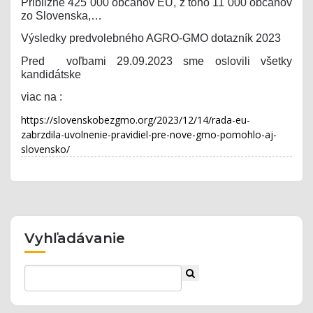
Približne 425 000 občanov EÚ, z toho 11 000 občanov
zo Slovenska,…
Výsledky predvolebného AGRO-GMO dotazník 2023
Pred voľbami 29.09.2023 sme oslovili všetky
kandidátske
viac na :
https://slovenskobezgmo.org/2023/12/14/rada-eu-
zabrzdila-uvolnenie-pravidiel-pre-nove-gmo-pomohlo-aj-
slovensko/
Vyhľadávanie