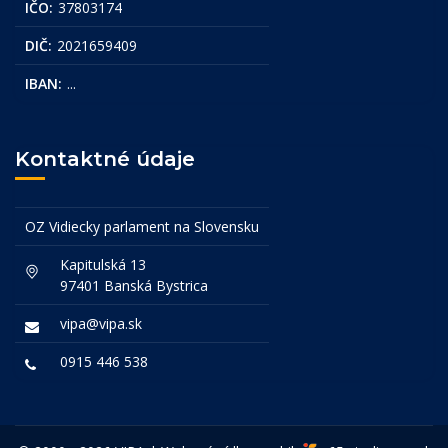
IČO:
37803174
DIČ:
2021659409
IBAN:
...
Kontaktné údaje
OZ Vidiecky parlament na Slovensku
Kapitulská 13
97401 Banská Bystrica
vipa@vipa.sk
0915 446 538