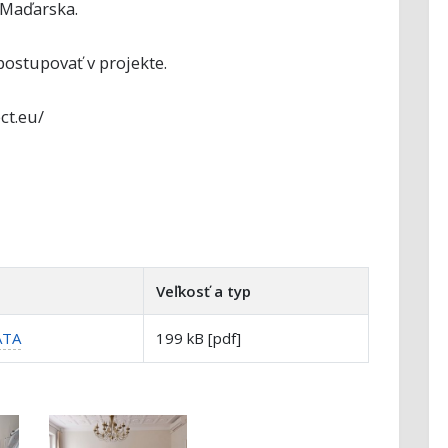
a Maďarska.
postupovať v projekte.
ct.eu/
Veľkosť a typ
ATA
199 kB [pdf]