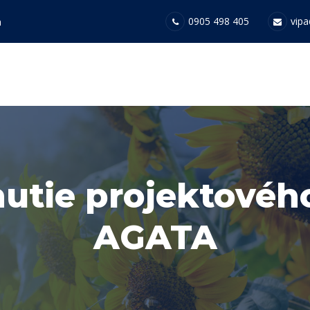
0905 498 405
vipa
a
nutie projektovéh
AGATA