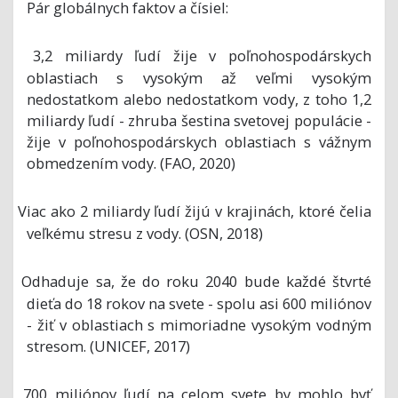
Pár globálnych faktov a čísiel:
3,2 miliardy ľudí žije v poľnohospodárskych
o
oblastiach s vysokým až veľmi vysokým
nedostatkom alebo nedostatkom vody, z toho 1,2
miliardy ľudí - zhruba šestina svetovej populácie -
žije v poľnohospodárskych oblastiach s vážnym
obmedzením vody. (FAO, 2020)
Viac ako 2 miliardy ľudí žijú v krajinách, ktoré čelia
o
veľkému stresu z vody. (OSN, 2018)
Odhaduje sa, že do roku 2040 bude každé štvrté
o
dieťa do 18 rokov na svete - spolu asi 600 miliónov
- žiť v oblastiach s mimoriadne vysokým vodným
stresom. (UNICEF, 2017)
700 miliónov ľudí na celom svete by mohlo byť
o