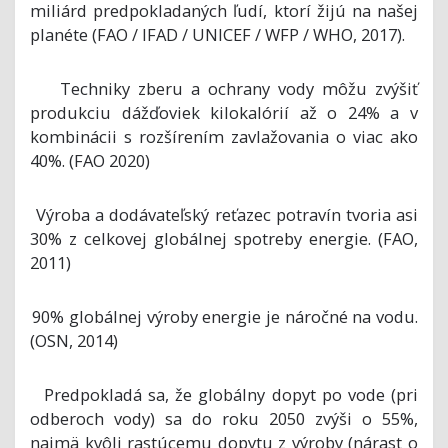
miliárd predpokladaných ľudí, ktorí žijú na našej
planéte (FAO / IFAD / UNICEF / WFP / WHO, 2017).
Techniky zberu a ochrany vody môžu zvýšiť
·
produkciu dážďoviek kilokalórií až o 24% a v
kombinácii s rozšírením zavlažovania o viac ako
40%. (FAO 2020)
Výroba a dodávateľský reťazec potravín tvoria asi
·
30% z celkovej globálnej spotreby energie. (FAO,
2011)
90% globálnej výroby energie je náročné na vodu.
·
(OSN, 2014)
Predpokladá sa, že globálny dopyt po vode (pri
·
odberoch vody) sa do roku 2050 zvýši o 55%,
najmä kvôli rastúcemu dopytu z výroby (nárast o