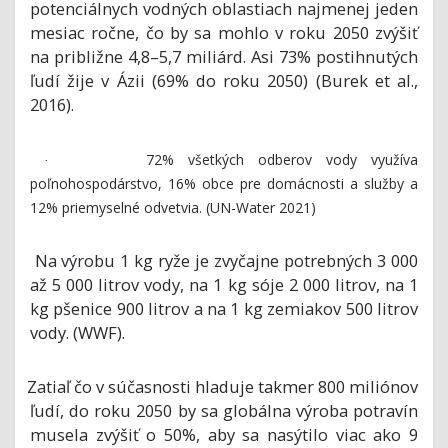
potenciálnych vodných oblastiach najmenej jeden
mesiac ročne, čo by sa mohlo v roku 2050 zvýšiť
na približne 4,8–5,7 miliárd. Asi 73% postihnutých
ľudí žije v Ázii (69% do roku 2050) (Burek et al.,
2016).
72% všetkých odberov vody využíva
·
poľnohospodárstvo, 16% obce pre domácnosti a služby a
12% priemyselné odvetvia. (UN-Water 2021)
Na výrobu 1 kg ryže je zvyčajne potrebných 3 000
·
až 5 000 litrov vody, na 1 kg sóje 2 000 litrov, na 1
kg pšenice 900 litrov a na 1 kg zemiakov 500 litrov
vody. (WWF).
Zatiaľ čo v súčasnosti hladuje takmer 800 miliónov
·
ľudí, do roku 2050 by sa globálna výroba potravín
musela zvýšiť o 50%, aby sa nasýtilo viac ako 9