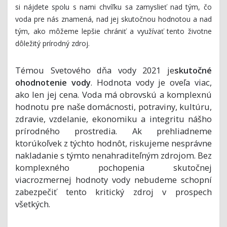
si nájdete spolu s nami chvíľku sa zamyslieť
nad tým, čo
voda pre nás znamená, nad jej skutočnou hodnotou a nad
tým, ako môžeme lepšie chrániť a využívať tento životne
dôležitý prírodný zdroj.
Témou Svetového dňa vody 2021 je
skutočné
ohodnotenie vody
. Hodnota vody je oveľa viac,
ako len jej cena. Voda má obrovskú a komplexnú
hodnotu pre naše domácnosti, potraviny, kultúru,
zdravie, vzdelanie, ekonomiku a integritu nášho
prírodného prostredia. Ak prehliadneme
ktorúkoľvek z týchto hodnôt, riskujeme nesprávne
nakladanie s týmto nenahraditeľným zdrojom. Bez
komplexného pochopenia skutočnej
viacrozmernej hodnoty vody nebudeme schopní
zabezpečiť tento kritický zdroj v prospech
všetkých.