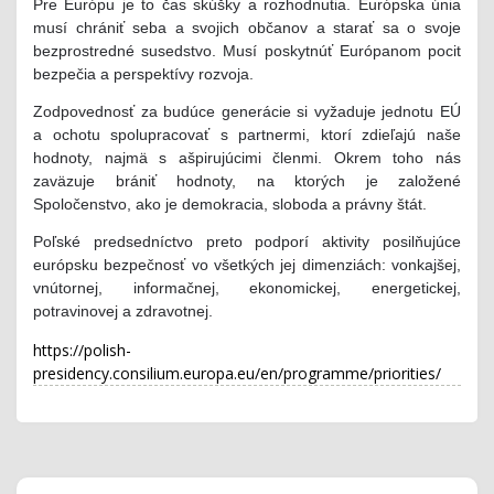
Pre Európu je to čas skúšky a rozhodnutia. Európska únia
musí chrániť seba a svojich občanov a starať sa o svoje
bezprostredné susedstvo. Musí poskytnúť Európanom pocit
bezpečia a perspektívy rozvoja.
Zodpovednosť za budúce generácie si vyžaduje jednotu EÚ
a ochotu spolupracovať s partnermi, ktorí zdieľajú naše
hodnoty, najmä s ašpirujúcimi členmi. Okrem toho nás
zaväzuje brániť hodnoty, na ktorých je založené
Spoločenstvo, ako je demokracia, sloboda a právny štát.
Poľské predsedníctvo preto podporí aktivity posilňujúce
európsku bezpečnosť vo všetkých jej dimenziách: vonkajšej,
vnútornej, informačnej, ekonomickej, energetickej,
potravinovej a zdravotnej.
https://polish-
presidency.consilium.europa.eu/en/programme/priorities/