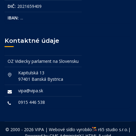
DIČ:
2021659409
IBAN:
...
Kontaktné údaje
OZ Vidiecky parlament na Slovensku
Kapitulská 13
97401 Banská Bystrica
vipa@vipa.sk
0915 446 538
© 2000 - 2026 VIPA | Webové sídlo vyrobilo
r65 studio s.r.o.
|
Powered by CMS
AdministriX
|
HTML 5 valid