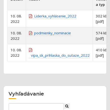
a typ
10. 08.
Liderka_vyhlásenie_2022
302 kB
2022
[pdf]
10. 08.
podmienky_nominacie
574 kB
2022
[pdf]
10. 08.
410 kB
2022
vipa_sk_prihlaska_do_sutaze_2022
[pdf]
Vyhľadávanie