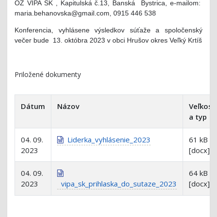
OZ VIPA SK , Kapitulská č.13, Banská Bystrica, e-mailom:
maria.behanovska@gmail.com, 0915 446 538
Konferencia, vyhlásene výsledkov súťaže a spoločenský
večer bude 13. októbra 2023 v obci Hrušov okres Veľký Krtíš
Priložené dokumenty
Dátum
Názov
Veľkosť
a typ
04. 09.
Liderka_vyhlásenie_2023
61 kB
2023
[docx]
04. 09.
64 kB
2023
vipa_sk_prihlaska_do_sutaze_2023
[docx]