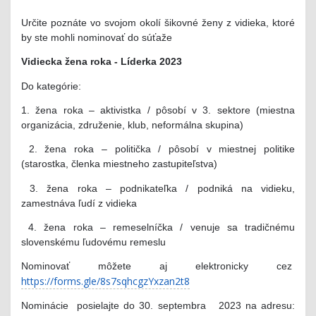
Určite poznáte vo svojom okolí šikovné ženy z vidieka, ktoré
by ste mohli nominovať do súťaže
Vidiecka žena roka - Líderka 2023
Do kategórie:
1. žena roka – aktivistka / pôsobí v 3. sektore (miestna
organizácia, združenie, klub, neformálna skupina)
2. žena roka – politička / pôsobí v miestnej politike
(starostka, členka miestneho zastupiteľstva)
3. žena roka – podnikateľka / podniká na vidieku,
zamestnáva ľudí z vidieka
4. žena roka – remeselníčka / venuje sa tradičnému
slovenskému ľudovému remeslu
Nominovať môžete aj elektronicky cez
https://forms.gle/8s7sqhcgzYxzan2t8
Nominácie posielajte do 30. septembra 2023 na adresu: