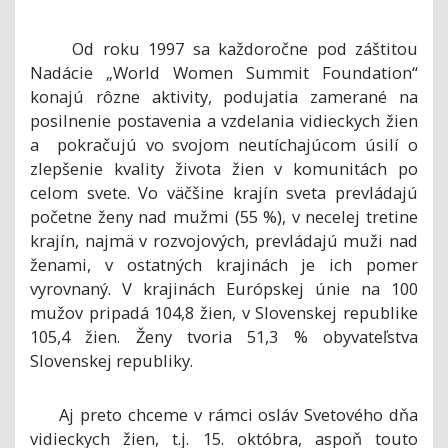
Od roku 1997 sa každoročne pod záštitou
Nadácie „World Women Summit Foundation“
konajú rôzne aktivity, podujatia zamerané na
posilnenie postavenia a vzdelania vidieckych žien
a pokračujú vo svojom neutíchajúcom úsilí o
zlepšenie kvality života žien v komunitách po
celom svete. Vo väčšine krajín sveta prevládajú
početne ženy nad mužmi (55 %), v necelej tretine
krajín, najmä v rozvojových, prevládajú muži nad
ženami, v ostatných krajinách je ich pomer
vyrovnaný. V krajinách Európskej únie na 100
mužov pripadá 104,8 žien, v Slovenskej republike
105,4 žien. Ženy tvoria 51,3 % obyvateľstva
Slovenskej republiky.
Aj preto chceme v rámci osláv Svetového dňa
vidieckych žien, t.j. 15. októbra, aspoň touto