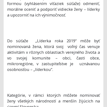
formou (vyhlásením víťaziek súťaže) odmeniť,
morálne oceniť a podporiť vidiecke ženy – líderky
a upozorniť na ich výnimočnosť.
Do súťaže „Líderka roka 2019“ môže byť
nominovaná žena, ktorá svoj voľný čas venuje
aktivitám v rôznych oblastiach verejného života a
vo svojej komunite – obci, časti obce,
mikroregióne, v zastupiteľstve je uznávanou
osobnosťou – „líderkou“.
Kategórie, v rámci ktorých môžete nominovať
ženy všetkých národností a menšín žijúcich na
území Slovenska: