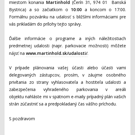
miestom konania
Martinhold
(Čerín 31, 974 01 Banská
Bystrica) a so začiatkom o
10:00
a koncom o 17:00.
Formálnu pozvánku na udalosť s bližšími informáciami pre
vás prikladám do prílohy tejto správy.
Ďalšie informácie o programe a iných náležitostiach
predmetnej udalosti (napr. parkovacie možnosti) môžete
nájsť na
www.martinhold.sk/udalosti/
.
V prípade plánovania vašej účasti alebo účasti vami
delegovaných zástupcov, prosím,
v záujme osobného
privítania zo strany vyhlasovateľa a hostiteľa udalosti a
zabezpečenia vyhradeného parkovania v areáli
objektu
nahláste mi v spätnom e-maily prípadný plán vašich
strán zúčastniť sa a predpokladaný čas vášho príchodu.
S pozdravom