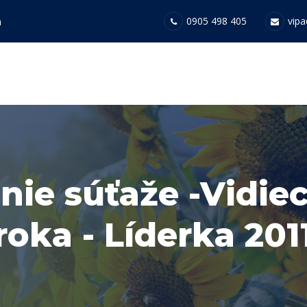
0905 498 405
vipa
a
nie súťaže -Vidie
roka - Líderka 201