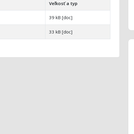
Veľkosť a typ
39 kB [doc]
33 kB [doc]