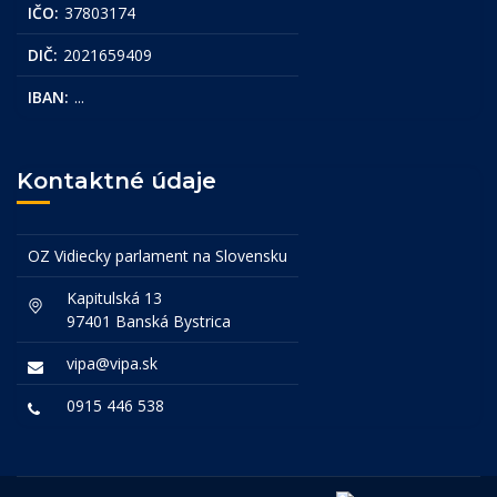
IČO:
37803174
DIČ:
2021659409
IBAN:
...
Kontaktné údaje
OZ Vidiecky parlament na Slovensku
Kapitulská 13
97401 Banská Bystrica
vipa@vipa.sk
0915 446 538