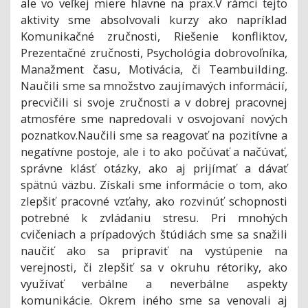
ale vo veľkej miere hlavne na prax.V rámci tejto
aktivity sme absolvovali kurzy ako napríklad
Komunikačné zručnosti, Riešenie konfliktov,
Prezentačné zručnosti, Psychológia dobrovoľníka,
Manažment času, Motivácia, či Teambuilding.
Naučili sme sa množstvo zaujímavých informácií,
precvičili si svoje zručnosti a v dobrej pracovnej
atmosfére sme napredovali v osvojovaní nových
poznatkov.Naučili sme sa reagovať na pozitívne a
negatívne postoje, ale i to ako počúvať a načúvať,
správne klásť otázky, ako aj prijímať a dávať
spätnú väzbu. Získali sme informácie o tom, ako
zlepšiť pracovné vzťahy, ako rozvinúť schopnosti
potrebné k zvládaniu stresu. Pri mnohých
cvičeniach a prípadových štúdiách sme sa snažili
naučiť ako sa pripraviť na vystúpenie na
verejnosti, či zlepšiť sa v okruhu rétoriky, ako
využívať verbálne a neverbálne aspekty
komunikácie. Okrem iného sme sa venovali aj