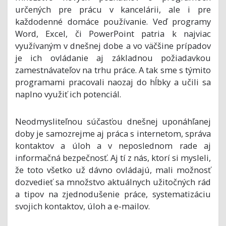
určených pre prácu v kancelárii, ale i pre
každodenné domáce používanie. Veď programy
Word, Excel, či PowerPoint patria k najviac
využívaným v dnešnej dobe a vo väčšine prípadov
je ich ovládanie aj základnou požiadavkou
zamestnávateľov na trhu práce. A tak sme s týmito
programami pracovali naozaj do hĺbky a učili sa
naplno využiť ich potenciál.
Neodmysliteľnou súčasťou dnešnej uponáhľanej
doby je samozrejme aj práca s internetom, správa
kontaktov a úloh a v neposlednom rade aj
informačná bezpečnosť. Aj tí z nás, ktorí si mysleli,
že toto všetko už dávno ovládajú, mali možnosť
dozvedieť sa množstvo aktuálnych užitočných rád
a tipov na zjednodušenie práce, systematizáciu
svojich kontaktov, úloh a e-mailov.