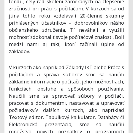
fondu, celý rad školení zameraných na zlepšenie
zručností pri práci s počítačom. V kurzoch sa od
júna tohto roku vzdelávali 20-členné skupiny
prihlásených účastníkov – dobrovoľníkov nášho
občianskeho združenia. Tí neváhali a využili
možnosť zdokonaliť svoje počítačové znalosti. Boli
medzi nami aj takí, ktorí začínali úplne od
základov.
V kurzoch ako napríklad Základy IKT alebo Práca s
počítačom a správa súborov sme sa naučili
základné informácie o počítači, jeho možnostiach,
funkciách, obsluhe a spôsoboch používania.
Naučili sme sa spravovať súbory v počítači,
pracovať s dokumentmi, nastavovať a upravovať
požiadavky.V ďalších kurzoch, ako napríklad
Textový editor, Tabuľkový kalkulátor, Databázy či
Elektronická prezentácia, sme sa naučili
množstvo nových poznatkov o programoch