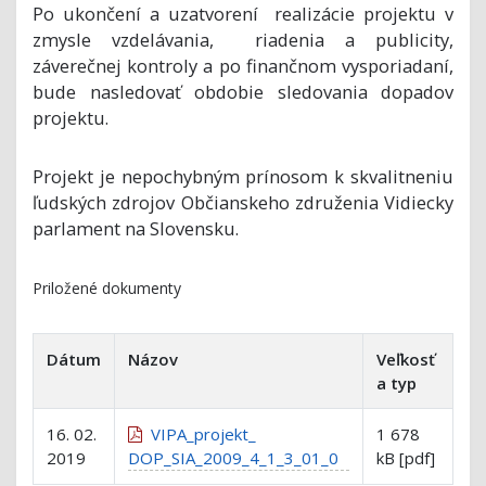
Po ukončení a uzatvorení realizácie projektu v
zmysle vzdelávania, riadenia a publicity,
záverečnej kontroly a po finančnom vysporiadaní,
bude nasledovať obdobie sledovania dopadov
projektu.
Projekt je nepochybným prínosom k skvalitneniu
ľudských zdrojov Občianskeho združenia Vidiecky
parlament na Slovensku.
Priložené dokumenty
Dátum
Názov
Veľkosť
a typ
16. 02.
VIPA_projekt_
1 678
2019
DOP_SIA_2009_4_1_3_01_0
kB [pdf]