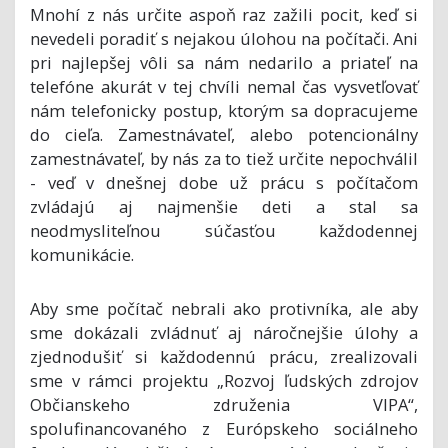
Mnohí z nás určite aspoň raz zažili pocit, keď si
nevedeli poradiť s nejakou úlohou na počítači. Ani
pri najlepšej vôli sa nám nedarilo a priateľ na
telefóne akurát v tej chvíli nemal čas vysvetľovať
nám telefonicky postup, ktorým sa dopracujeme
do cieľa. Zamestnávateľ, alebo potencionálny
zamestnávateľ, by nás za to tiež určite nepochválil
- veď v dnešnej dobe už prácu s počítačom
zvládajú aj najmenšie deti a stal sa
neodmysliteľnou súčasťou každodennej
komunikácie.
Aby sme počítač nebrali ako protivníka, ale aby
sme dokázali zvládnuť aj náročnejšie úlohy a
zjednodušiť si každodennú prácu, zrealizovali
sme v rámci projektu „Rozvoj ľudských zdrojov
Občianskeho združenia VIPA“,
spolufinancovaného z Európskeho sociálneho