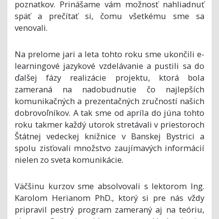
poznatkov. Prinášame vám možnosť nahliadnuť
späť a prečítať si, čomu všetkému sme sa
venovali.
Na prelome jari a leta tohto roku sme ukončili e-
learningové jazykové vzdelávanie a pustili sa do
ďalšej fázy realizácie projektu, ktorá bola
zameraná na nadobudnutie čo najlepších
komunikačných a prezentačných zručností našich
dobrovoľníkov. A tak sme od apríla do júna tohto
roku takmer každý utorok stretávali v priestoroch
Štátnej vedeckej knižnice v Banskej Bystrici a
spolu zisťovali množstvo zaujímavých informácií
nielen zo sveta komunikácie.
Väčšinu kurzov sme absolvovali s lektorom Ing.
Karolom Herianom PhD., ktorý si pre nás vždy
pripravil pestrý program zameraný aj na teóriu,