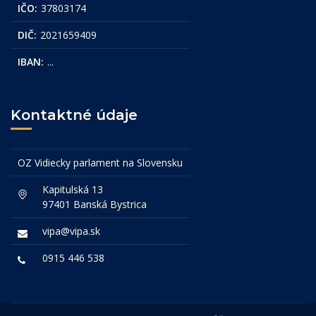
IČO:
37803174
DIČ:
2021659409
IBAN:
...
Kontaktné údaje
OZ Vidiecky parlament na Slovensku
Kapitulská 13
97401 Banská Bystrica
vipa@vipa.sk
0915 446 538