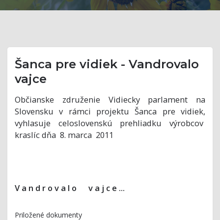
Šanca pre vidiek - Vandrovalo
vajce
Občianske združenie Vidiecky parlament na
Slovensku v rámci projektu Šanca pre vidiek,
vyhlasuje celoslovenskú prehliadku výrobcov
kraslíc dňa 8. marca 2011
V a n d r o v a l o v a j c e ...
Priložené dokumenty