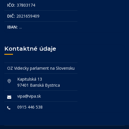
IČO:
37803174
DIČ:
2021659409
IBAN:
...
Kontaktné údaje
OZ Vidiecky parlament na Slovensku
Kapitulská 13
97401 Banská Bystrica
vipa@vipa.sk
0915 446 538