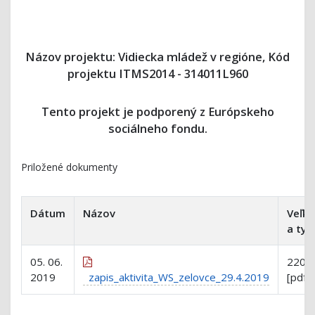
Názov projektu: Vidiecka mládež v regióne, Kód
projektu ITMS2014 - 314011L960
Tento projekt je podporený z Európskeho
sociálneho fondu.
Priložené dokumenty
Dátum
Názov
Veľko
a typ
05. 06.
220 k
2019
zapis_aktivita_WS_zelovce_29.4.2019
[pdf]