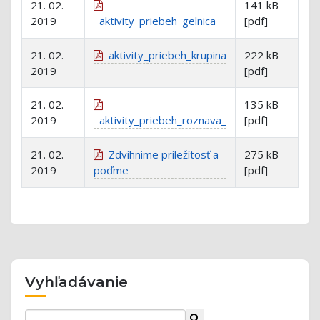
21. 02.
141 kB
2019
aktivity_priebeh_gelnica_
[pdf]
21. 02.
aktivity_priebeh_krupina
222 kB
2019
[pdf]
21. 02.
135 kB
2019
aktivity_priebeh_roznava_
[pdf]
21. 02.
Zdvihnime príležítosť a
275 kB
2019
poďme
[pdf]
Vyhľadávanie