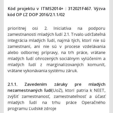
Kód projektu v ITMS2014+ : 312021F467. Výzva
kód OP ĽZ DOP 2016/2.1.1/02
prioritnej osi 2. Iniciatíva na podporu
zamestnanosti mladých ľudí 2.1. Trvalo udržateľná
integrácia mladých ľudí, najmä tých, ktorí nie sú
zamestnaní, ani nie sú v procese vzdelávania
alebo odbornej prípravy, na trh práce, vrátane
mladých ľudí ohrozených sociálnym vylúčením a
mladých ľudí z marginalizovaných komunít,
vrátane vykonávania systému záruk.
2.1.1. Zavedením záruky pre mladých
nezamestnaných ľudí
(UoZ), ktorí patria k NEET,
zvýšiť zamestnanosť, zamestnateľnosť a účasť
mladých ľudí na trhu práce Operačného
programu Ľudské zdroje