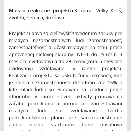
Miesto realizácie projektu:
Krupina, Veľký Krtíš,
Zvolen, Gelnica, Rožňava
Projekt si dáva za cieľ zvýšiť zavedením záruky pre
mladých nezamestnaných ľudí zamestnanosť,
zamestnateľnosť a účasť mladých na trhu práce
oprávnenej cieľovej skupiny NEET do 25 (min. 3
mesiace evidovaný) a do 29 rokov (min. 6 mesiace
evidovaný) vzdelávanej v rámci projektu.
Realizácia projektu sa uskutoční v okresoch, kde
je miera nezamestnanosti dlhodobo cez 15% a
kde mladí ľudia sú evidovaní na úradoch práce
dlhodobo. V rámci hlavnej aktivity príprava na
začatie podnikania a pomoc pri zamestnávaní
mladých ľudí sa vzdelávanie, tvorba
podnikateľského plánu pre samozamestnanie
alebo tvorbu start-upov bude obsahovo