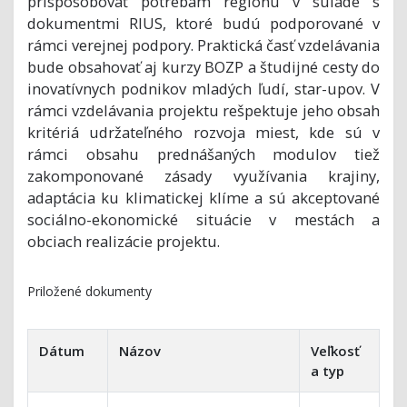
prispôsobovať potrebám regiónu v súlade s
dokumentmi RIUS, ktoré budú podporované v
rámci verejnej podpory. Praktická časť vzdelávania
bude obsahovať aj kurzy BOZP a študijné cesty do
inovatívnych podnikov mladých ľudí, star-upov. V
rámci vzdelávania projektu rešpektuje jeho obsah
kritériá udržateľného rozvoja miest, kde sú v
rámci obsahu prednášaných modulov tiež
zakomponované zásady využívania krajiny,
adaptácia ku klimatickej klíme a sú akceptované
sociálno-ekonomické situácie v mestách a
obciach realizácie projektu.
Priložené dokumenty
Dátum
Názov
Veľkosť
a typ