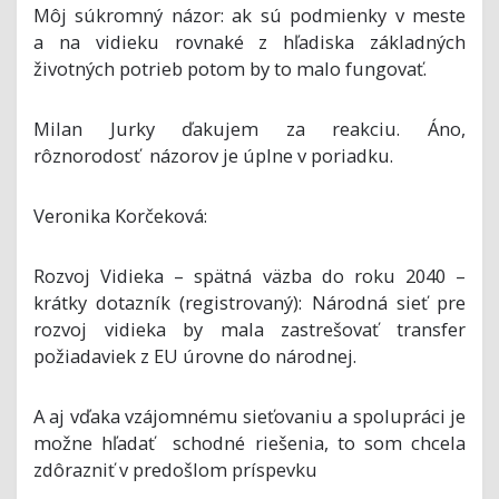
Môj súkromný názor: ak sú podmienky v meste
a na vidieku rovnaké z hľadiska základných
životných potrieb potom by to malo fungovať.
Milan Jurky ďakujem za reakciu. Áno,
rôznorodosť názorov je úplne v poriadku.
Veronika Korčeková:
Rozvoj Vidieka – spätná väzba do roku 2040 –
krátky dotazník (registrovaný): Národná sieť pre
rozvoj vidieka by mala zastrešovať transfer
požiadaviek z EU úrovne do národnej.
A aj vďaka vzájomnému sieťovaniu a spolupráci je
možne hľadať schodné riešenia, to som chcela
zdôrazniť v predošlom príspevku