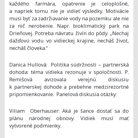
každého farmára, opatrenie je celoplošné,
a napriek tomu nie je vidieť výsledky. Motivácie
musí byť za zadržiavanie vody na pozemku ale nie
za nič nerobenie. Napr. bioklimatický park na
Drieňovej. Potreba návratu živín do pôdy. „Nechaj
dažďovú vodu vo vidieckej krajine, necháš život,
necháš človeka.“
Danica Hullová: Politika súdržnosti – partnerská
dohoda: téma vidieka rezonuje v spoločnosti. P.
Remišová avizovala verejnú diskusiu
k partnerskej dohode a prebehne medzirezortné
pripomienkovanie. Panelová diskusia otázky:
Viliam Oberhauser: Aká je šance dostať sa do
plánu národnej obnovy. Vidiek musí mať
vytvorené podmienky.