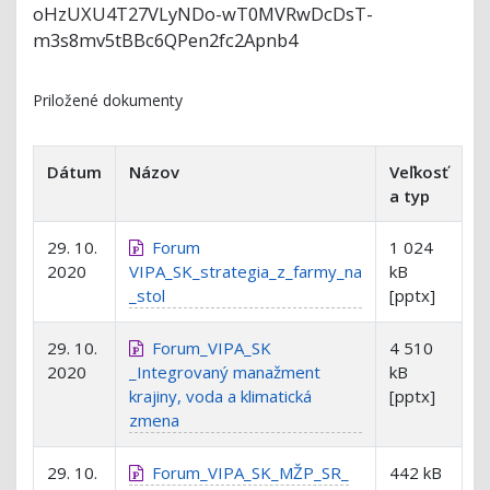
oHzUXU4T27VLyNDo-wT0MVRwDcDsT-
m3s8mv5tBBc6QPen2fc2Apnb4
Priložené dokumenty
Dátum
Názov
Veľkosť
a typ
29. 10.
Forum
1 024
2020
VIPA_SK_strategia_z_farmy_na
kB
_stol
[pptx]
29. 10.
Forum_VIPA_SK
4 510
2020
_Integrovaný manažment
kB
krajiny, voda a klimatická
[pptx]
zmena
29. 10.
Forum_VIPA_SK_MŽP_SR_
442 kB