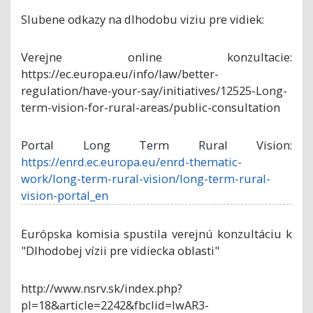
Slubene odkazy na dlhodobu viziu pre vidiek:
Verejne online konzultacie:
https://ec.europa.eu/info/law/better-
regulation/have-your-say/initiatives/12525-Long-
term-vision-for-rural-areas/public-consultation
Portal Long Term Rural Vision:
https://enrd.ec.europa.eu/enrd-thematic-
work/long-term-rural-vision/long-term-rural-
vision-portal_en
Európska komisia spustila verejnú konzultáciu k
"Dlhodobej vízii pre vidiecka oblasti"
http://www.nsrv.sk/index.php?
pl=18&article=2242&fbclid=IwAR3-