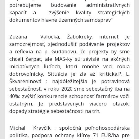
potrebujeme budovanie administratívnych
kapacít a zvýšenie kvality strategických
dokumentov hlavne územných samospráv“
Zuzana Valocká, Žabokreky: internet je
samozrejmosť, zjednodušiť podávanie projektov
a reflexia na p. Gudábovú, že projekty by sme
chceli čerpať, ale MAS-ky sú závislé na akčných
iniciatívnych ľuďoch, ktorí mnohé veci robia
dobrovoľnícky. Situácia je zlá až kritická.P. L.
Škvareninová : najdôležitejšia je potravinová
sebestačnosť, v roku 2020 sme sebestačný iba na
40%: zvýšiť konkurencie schopnosť farmárov voči
ostatným. Je predstavených viacero otázok:
dopady stratégie sebestačnosti na trh.
Michal Kravčík : spoločná poľnohospodárska
politika, podpora ochrany klímy 71 EUR/ha pre