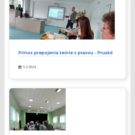
Prínos prepojenia teórie s praxou - Pruské
: 5.3.2024