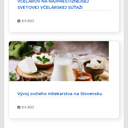
VČELÁROV NA NAJPRESTÍŽNEJŠEJ
SVETOVEJ VČELÁRSKEJ SÚŤAŽI
: 8.9.2022
Vývoj ovčieho mliekarstva na Slovensku
: 8.9.2022